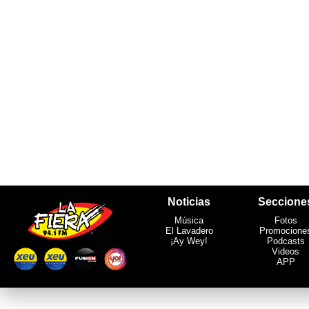
Noticias
Seccione
Música
Fotos
El Lavadero
Promocione
¡Ay Wey!
Podcasts
Videos
APP