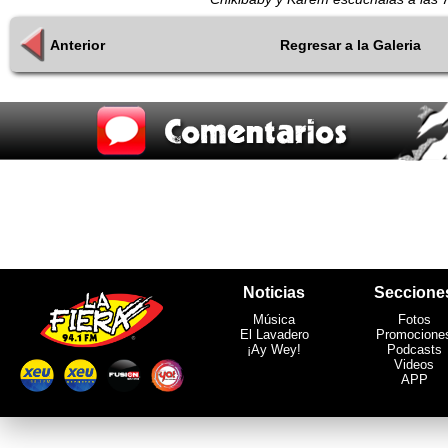
Anterior
Regresar a la Galeria
Noticias
Seccione
Música
Fotos
El Lavadero
Promocione
¡Ay Wey!
Podcasts
Videos
APP