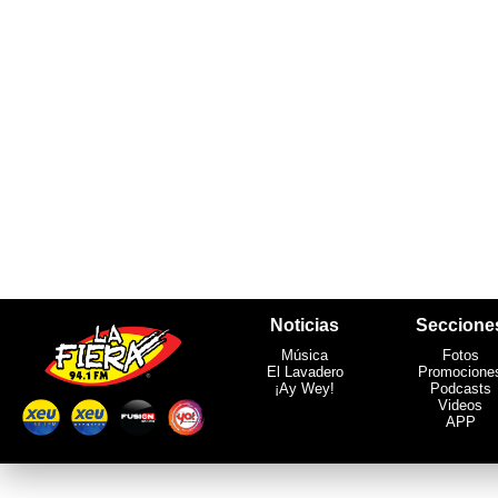
Noticias
Seccione
Música
Fotos
El Lavadero
Promocione
¡Ay Wey!
Podcasts
Videos
APP