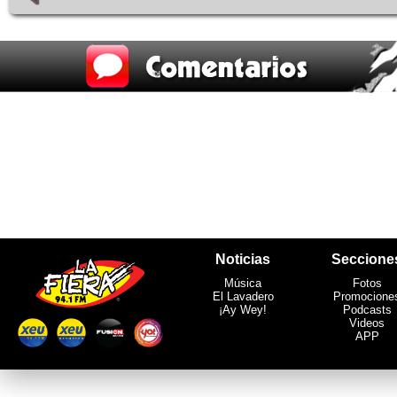
Noticias
Seccione
Música
Fotos
El Lavadero
Promocione
¡Ay Wey!
Podcasts
Videos
APP