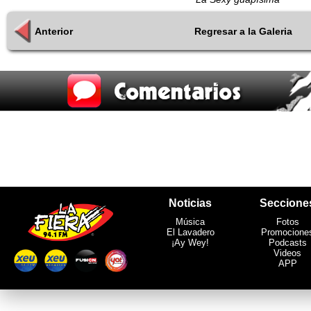
Anterior
Regresar a la Galeria
Noticias
Seccione
Música
Fotos
El Lavadero
Promocione
¡Ay Wey!
Podcasts
Videos
APP