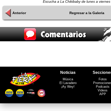
Escucha a La Chikibaby de lunes a viernes 
Anterior
Regresar a la Galeria
Noticias
Seccione
Música
Fotos
El Lavadero
Promocione
¡Ay Wey!
Podcasts
Videos
APP