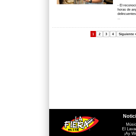
- El reconoc
horas de ang
delincuentes
...
1
2
3
4
Siguiente 
Notic
Músi
El Lava
¡Ay W