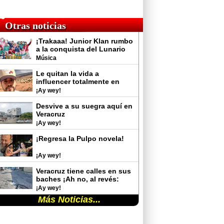
Otras noticias
¡Trakaaa! Junior Klan rumbo
a la conquista del Lunario
del Auditorio Nacional
Música
Le quitan la vida a
influencer totalmente en
vivo
¡Ay wey!
Desvive a su suegra aquí en
Veracruz
¡Ay wey!
¡Regresa la Pulpo novela!
¡Ay wey!
Veracruz tiene calles en sus
baches ¡Ah no, al revés:
baches en sus calles!
¡Ay wey!
Más Noticias...