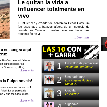
Le quitan la vida a
influencer totalmente en
vivo
El influencer y creador de contenido César Gastélum
fue asesinado a balazos afuera de un negocio de
comida en Culiacán, Sinaloa, mientras hacía una
transmisión en vi ...
...Leer más
 a su suegra aquí
cruz
 78 años de edad falleció
1
Un millón de primaveras
en el Hospital de Alta
Alejandro Fernández
 de Veracruz (HAEV), ...
...Leer más
2
Una nada más
Los Ángeles Azules y
a la Pulpo novela!
Kenia Os
estan leyendo chamacas!!!!
3
Cuidala
Arleth La ex pareja de
La Adictiva
ulpo y sus teclados, quien
...Leer más
4
Sigo vivo