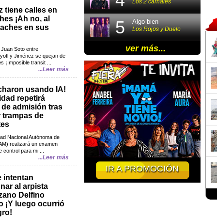
Los 2 carnales
 tiene calles en
hes ¡Ah no, al
5
Algo bien
baches en sus
Los Rojos y Duelo
ver más...
 Juan Soto entre
yotl y Jiménez se quejan de
 ¡Imposible transit ...
...Leer más
charon usando IA!
idad repetirá
de admisión tras
r trampas de
tes
dad Nacional Autónoma de
M) realizará un examen
 control para mi ...
...Leer más
IR A PROMOCIÓN
 intentan
nar al arpista
zano Delfino
o ¡Y luego ocurrió
gro!