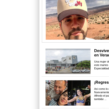
Desvive
en Vera
Una mujer de
este martes 
Especialidad
¡Regres
Asi como lo 
Nuevamente 
Alfredo el p
tambi&e ...