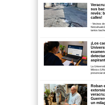
Veracruz
sus bac
revés: 
calles!
- Vecinos de
Netzahualcó
tantos baches
¡Los ca
Univers
examen 
detecta
aspiran
La Universi
México (UNA
presencial de
Roban e
extorsio
veracru
Guerrer
un mila