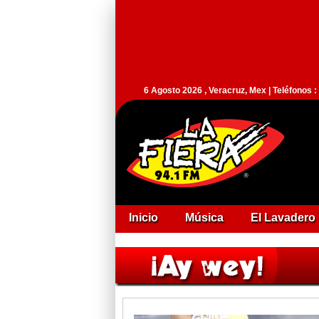
6 Agosto 2026 , Veracruz, Mex | Teléfonos 
Inicio
Música
El Lavadero