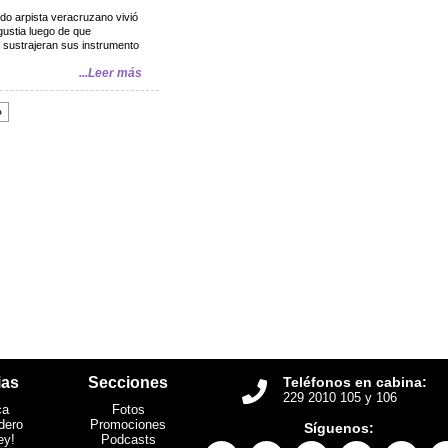
ido arpista veracruzano vivió
ustia luego de que
 sustrajeran sus instrumento
...Leer más
»
ias
Secciones
Teléfonos en cabina:
229 2010 105 y 106
ca
Fotos
dero
Promociones
Síguenos:
ey!
Podcasts