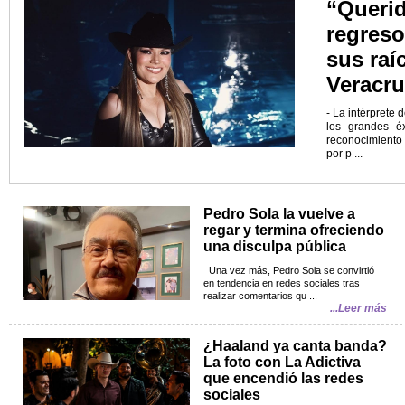
“Querid
regreso
sus raí
Veracru
- La intérprete
los grandes é
reconocimiento 
por p ...
Pedro Sola la vuelve a
regar y termina ofreciendo
una disculpa pública
Una vez más, Pedro Sola se convirtió
en tendencia en redes sociales tras
realizar comentarios qu ...
...Leer más
¿Haaland ya canta banda?
La foto con La Adictiva
que encendió las redes
sociales