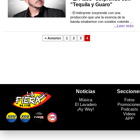
"Tequila y Guaro"
- El intérprete sorprende con una
producción que une la esencia de la
banda sinaloense con sonidos colombi ...
...Leer más
« Anterior
1
2
3
4
Noticias
Seccione
Música
Fotos
El Lavadero
Promocione
¡Ay Wey!
Podcasts
Videos
APP