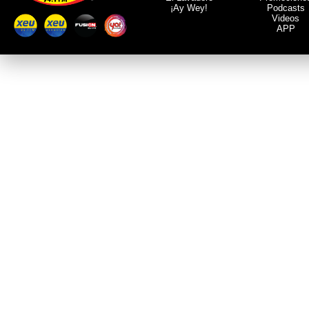
¡Ay Wey!
Podcasts
Videos
APP