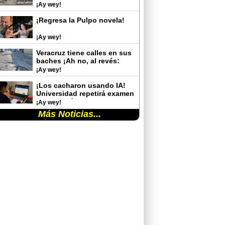
¡Ay wey!
¡Regresa la Pulpo novela!
¡Ay wey!
Veracruz tiene calles en sus
baches ¡Ah no, al revés:
baches en sus calles!
¡Ay wey!
¡Los cacharon usando IA!
Universidad repetirá examen
de admisión tras detectar
¡Ay wey!
trampas de aspirantes
Más Noticias...