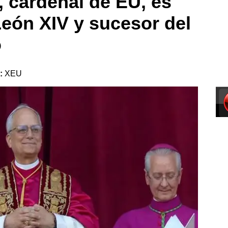
, cardenal de EU, es
eón XIV y sucesor del
o
e:
XEU