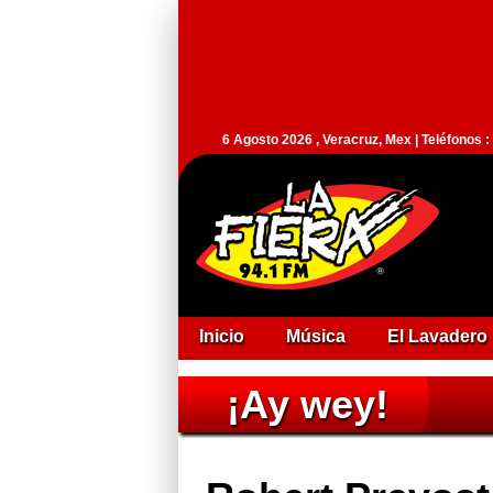
6 Agosto 2026 , Veracruz, Mex | Teléfonos 
Inicio
Música
El Lavadero
¡Ay wey!