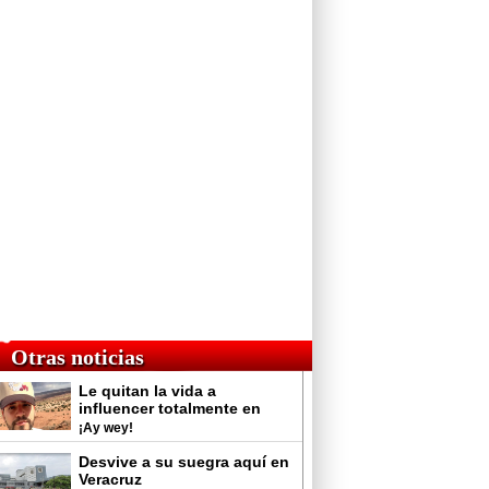
Otras noticias
Le quitan la vida a
influencer totalmente en
vivo
¡Ay wey!
Desvive a su suegra aquí en
Veracruz