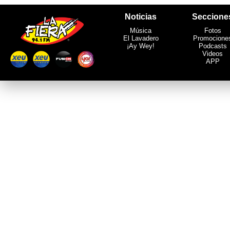
Noticias
Seccione
Música
Fotos
El Lavadero
Promocione
¡Ay Wey!
Podcasts
Videos
APP