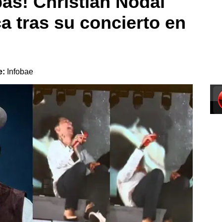
as! Christian Nodal
a tras su concierto en
e:
Infobae