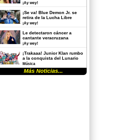
rutina de gimnasio y
¡Ay wey!
sorprende con sus cambios
físicos
¡Se va! Blue Demon Jr. se
retira de la Lucha Libre
¡Ay wey!
Le detectaron cáncer a
cantante veracruzana
¡Ay wey!
¡Trakaaa! Junior Klan rumbo
a la conquista del Lunario
del Auditorio Nacional
Música
Más Noticias...