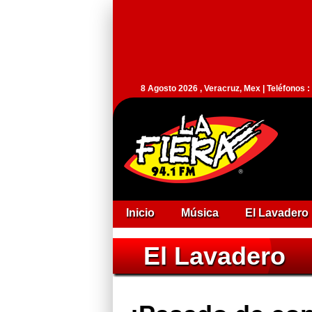
8 Agosto 2026 , Veracruz, Mex | Teléfonos 
Inicio
Música
El Lavadero
El Lavadero