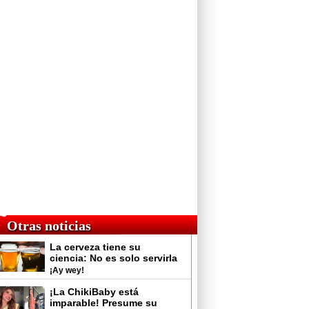
Otras noticias
La cerveza tiene su
ciencia: No es solo servirla
y tomarla
¡Ay wey!
¡La ChikiBaby está
imparable! Presume su