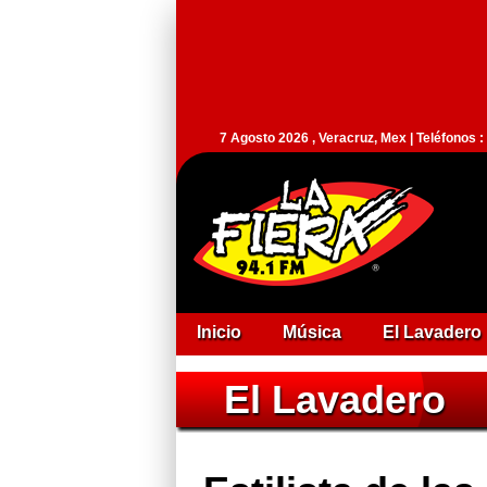
7 Agosto 2026 , Veracruz, Mex | Teléfonos 
Inicio
Música
El Lavadero
El Lavadero