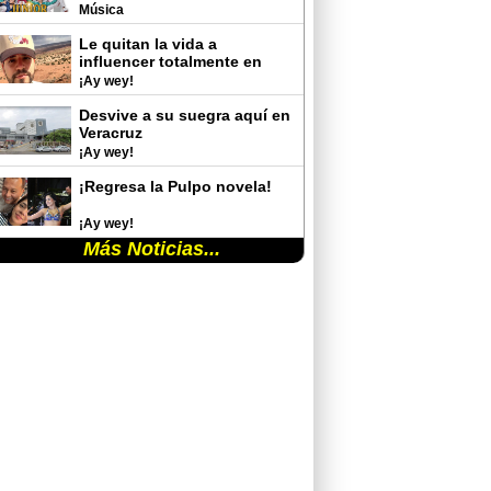
del Auditorio Nacional
Música
Le quitan la vida a
influencer totalmente en
vivo
¡Ay wey!
Desvive a su suegra aquí en
Veracruz
¡Ay wey!
¡Regresa la Pulpo novela!
¡Ay wey!
Más Noticias...