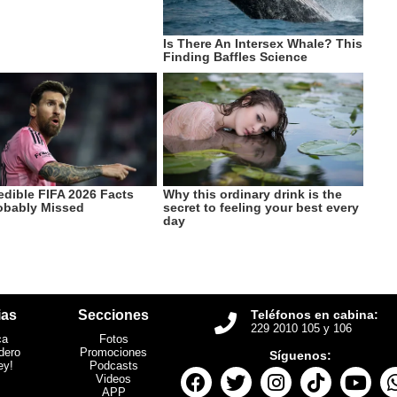
ias
Secciones
Teléfonos en cabina:
229 2010 105 y 106
ca
Fotos
dero
Promociones
Síguenos:
ey!
Podcasts
Videos
APP