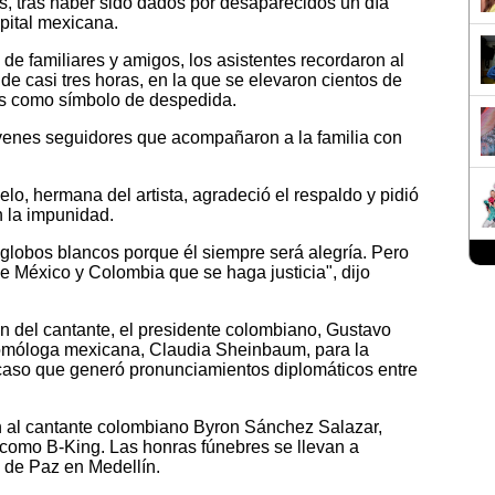
, tras haber sido dados por desaparecidos un día
pital mexicana.
de familiares y amigos, los asistentes recordaron al
e casi tres horas, en la que se elevaron cientos de
as como símbolo de despedida.
óvenes seguidores que acompañaron a la familia con
lo, hermana del artista, agradeció el respaldo y pidió
 la impunidad.
 globos blancos porque él siempre será alegría. Pero
e México y Colombia que se haga justicia", dijo
n del cantante, el presidente colombiano, Gustavo
homóloga mexicana, Claudia Sheinbaum, para la
 caso que generó pronunciamientos diplomáticos entre
 al cantante colombiano Byron Sánchez Salazar,
 como B-King. Las honras fúnebres se llevan a
 de Paz en Medellín.