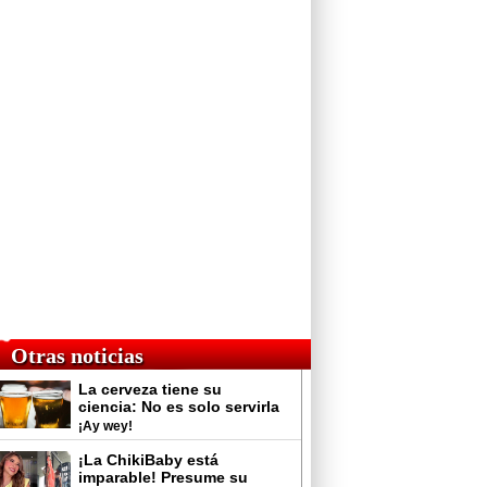
Otras noticias
La cerveza tiene su
ciencia: No es solo servirla
y tomarla
¡Ay wey!
¡La ChikiBaby está
imparable! Presume su