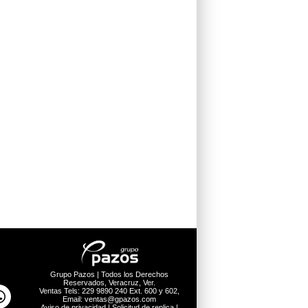
Grupo Pazos | Todos los Derechos
Reservados, Veracruz, Ver.
Ventas Tels: 229 9890 240 Ext. 600 y 602,
Email: ventas@gpazos.com
Aviso de privacidad
|
Solicitud de replica
|