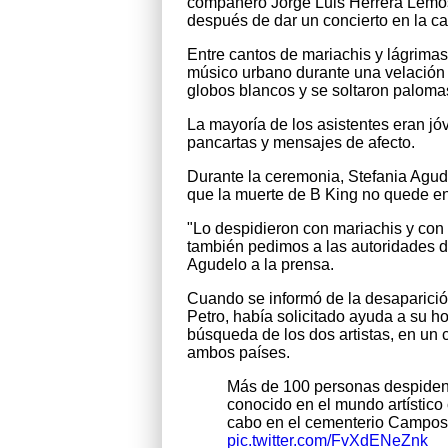
compañero Jorge Luis Herrera Lemos
después de dar un concierto en la ca
Entre cantos de mariachis y lágrimas 
músico urbano durante una velación d
globos blancos y se soltaron palom
La mayoría de los asistentes eran j
pancartas y mensajes de afecto.
Durante la ceremonia, Stefania Agude
que la muerte de B King no quede en
"Lo despidieron con mariachis y con
también pedimos a las autoridades d
Agudelo a la prensa.
Cuando se informó de la desaparició
Petro, había solicitado ayuda a su 
búsqueda de los dos artistas, en un
ambos países.
Más de 100 personas despiden
conocido en el mundo artístico
cabo en el cementerio Campos
pic.twitter.com/FvXdENeZnk