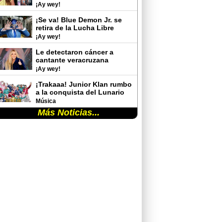
rutina de gimnasio y
¡Ay wey!
sorprende con sus cambios
físicos
¡Se va! Blue Demon Jr. se
retira de la Lucha Libre
¡Ay wey!
Le detectaron cáncer a
cantante veracruzana
¡Ay wey!
¡Trakaaa! Junior Klan rumbo
a la conquista del Lunario
del Auditorio Nacional
Música
Más Noticias...