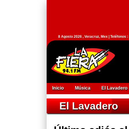
8 Agosto 2026 , Veracruz, Mex | Teléfonos 
Inicio
Música
El Lavadero
El Lavadero