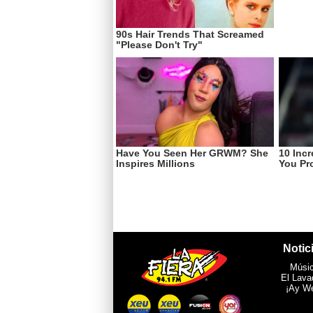
Notic
Músi
El Lava
¡Ay W