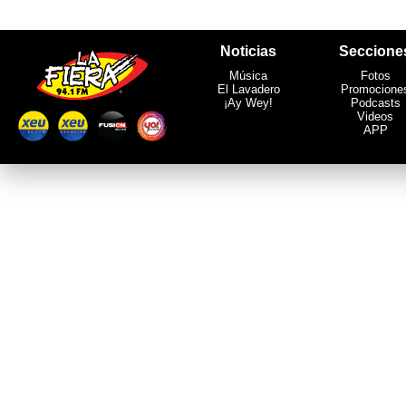
Noticias
Seccione
Música
Fotos
El Lavadero
Promocione
¡Ay Wey!
Podcasts
Videos
APP