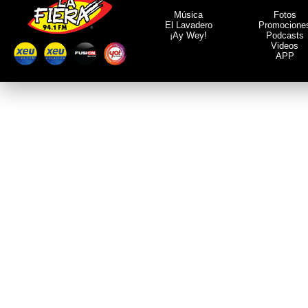
Música
Fotos
El Lavadero
Promocione
¡Ay Wey!
Podcasts
Videos
APP