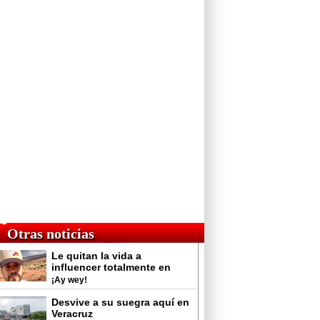
Otras noticias
Le quitan la vida a
influencer totalmente en
vivo
¡Ay wey!
Desvive a su suegra aquí en
Veracruz