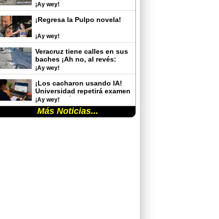
¡Ay wey!
¡Regresa la Pulpo novela!
¡Ay wey!
Veracruz tiene calles en sus
baches ¡Ah no, al revés:
baches en sus calles!
¡Ay wey!
¡Los cacharon usando IA!
Universidad repetirá examen
de admisión tras detectar
¡Ay wey!
trampas de aspirantes
Más Noticias...