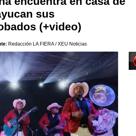
ña encuentra en casa de
yucan sus
obados (+video)
nte:
Redacción LA FIERA / XEU Noticias