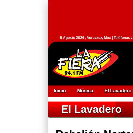
5 Agosto 2026 , Veracruz, Mex | Teléfonos 
Inicio
Música
El Lavadero
El Lavadero