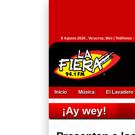
8 Agosto 2026 , Veracruz, Mex | Teléfonos 
Inicio
Música
El Lavadero
¡Ay wey!