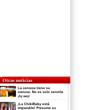
Otras noticias
La cerveza tiene su
ciencia: No es solo servirla
y tomarla
¡Ay wey!
¡La ChikiBaby está
imparable! Presume su