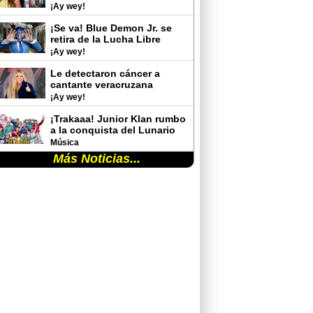
rutina de gimnasio y
¡Ay wey!
sorprende con sus cambios
físicos
¡Se va! Blue Demon Jr. se
retira de la Lucha Libre
¡Ay wey!
Le detectaron cáncer a
cantante veracruzana
¡Ay wey!
¡Trakaaa! Junior Klan rumbo
a la conquista del Lunario
del Auditorio Nacional
Música
Más Noticias...