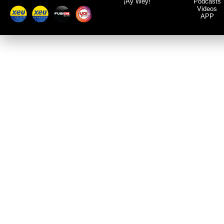
¡Ay Wey!
Podcasts
Videos
APP