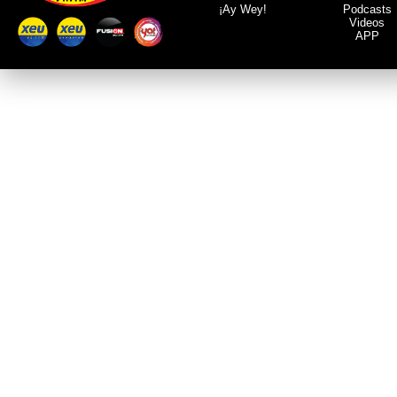
¡Ay Wey!
Podcasts
Videos
APP