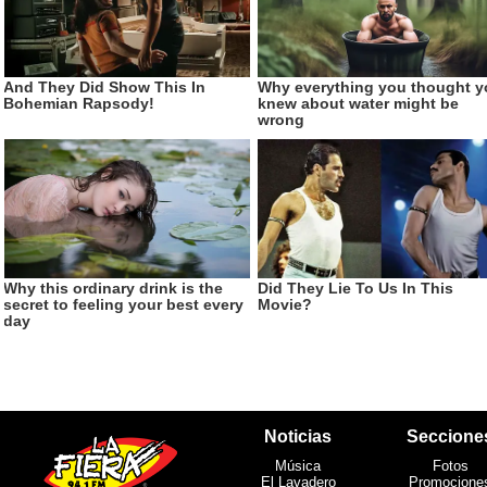
Noticias
Seccione
Música
Fotos
El Lavadero
Promocione