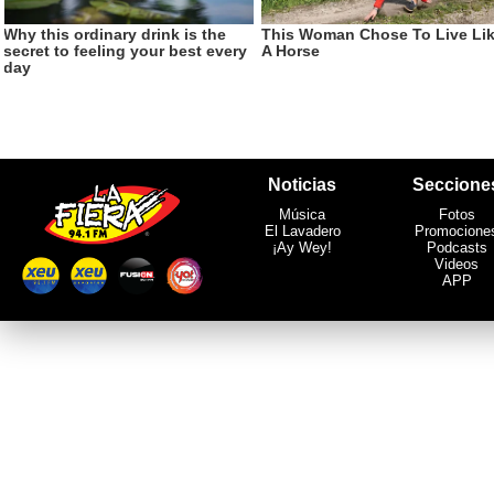
Noticias
Seccione
Música
Fotos
El Lavadero
Promocione
¡Ay Wey!
Podcasts
Videos
APP