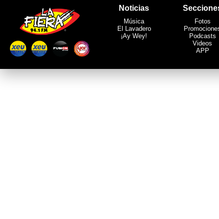
Noticias
Seccione
Música
Fotos
El Lavadero
Promocione
¡Ay Wey!
Podcasts
Videos
APP