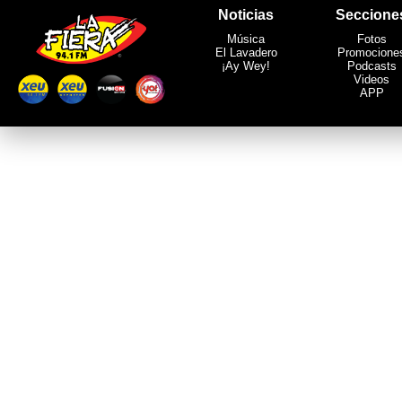
Noticias
Seccione
Música
Fotos
El Lavadero
Promocione
¡Ay Wey!
Podcasts
Videos
APP