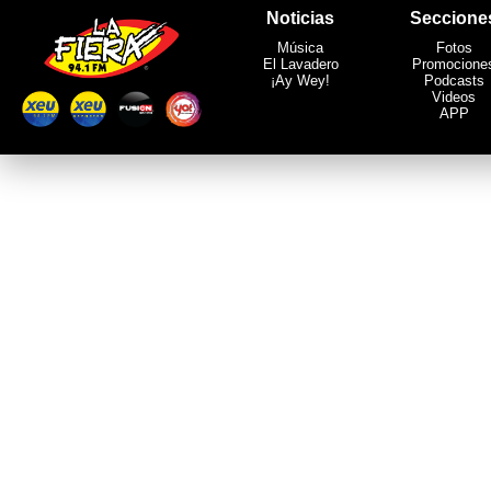
Noticias
Seccione
Música
Fotos
El Lavadero
Promocione
¡Ay Wey!
Podcasts
Videos
APP