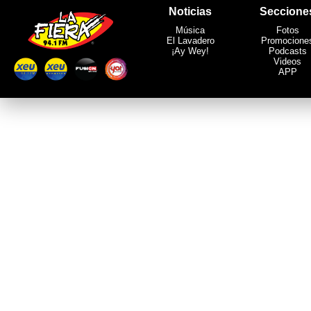
Noticias
Seccione
Música
Fotos
El Lavadero
Promocione
¡Ay Wey!
Podcasts
Videos
APP