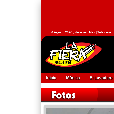
6 Agosto 2026 , Veracruz, Mex | Teléfonos 
Inicio
Música
El Lavadero