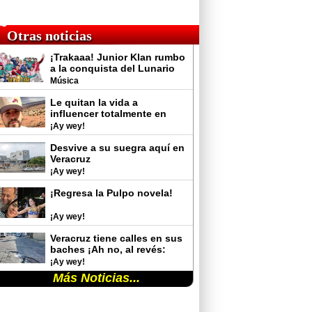
Otras noticias
¡Trakaaa! Junior Klan rumbo
a la conquista del Lunario
del Auditorio Nacional
Música
Le quitan la vida a
influencer totalmente en
vivo
¡Ay wey!
Desvive a su suegra aquí en
Veracruz
¡Ay wey!
¡Regresa la Pulpo novela!
¡Ay wey!
Veracruz tiene calles en sus
baches ¡Ah no, al revés:
baches en sus calles!
¡Ay wey!
Más Noticias...