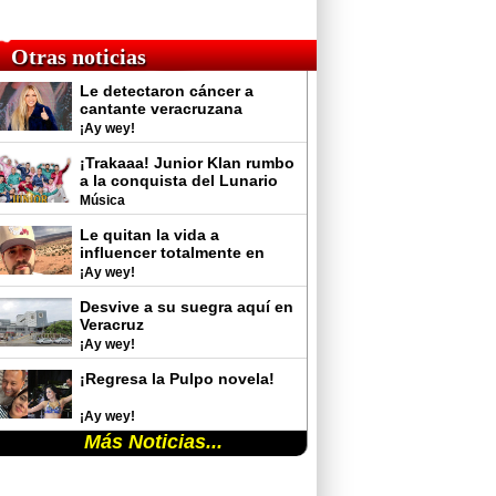
Otras noticias
Le detectaron cáncer a
cantante veracruzana
¡Ay wey!
¡Trakaaa! Junior Klan rumbo
a la conquista del Lunario
del Auditorio Nacional
Música
Le quitan la vida a
influencer totalmente en
vivo
¡Ay wey!
Desvive a su suegra aquí en
Veracruz
¡Ay wey!
¡Regresa la Pulpo novela!
¡Ay wey!
Más Noticias...