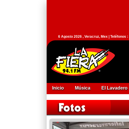
6 Agosto 2026 , Veracruz, Mex | Teléfonos 
Inicio
Música
El Lavadero