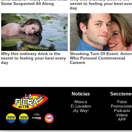
Noticias
Seccione
Música
Fotos
El Lavadero
Promocione
¡Ay Wey!
Podcasts
Videos
APP