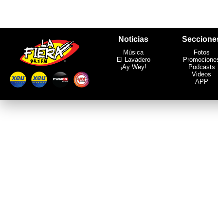
Noticias
Seccione
Música
Fotos
El Lavadero
Promocione
¡Ay Wey!
Podcasts
Videos
APP