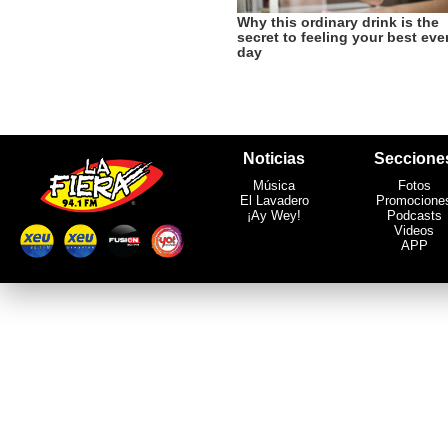
Noticias
Seccione
Música
Fotos
El Lavadero
Promocione
¡Ay Wey!
Podcasts
Videos
APP