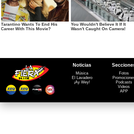
Noticias
Seccione
Música
Fotos
El Lavadero
Promocione
¡Ay Wey!
Podcasts
Videos
APP