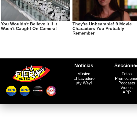
Noticias
Seccione
Música
Fotos
El Lavadero
Promocione
¡Ay Wey!
Podcasts
Videos
APP