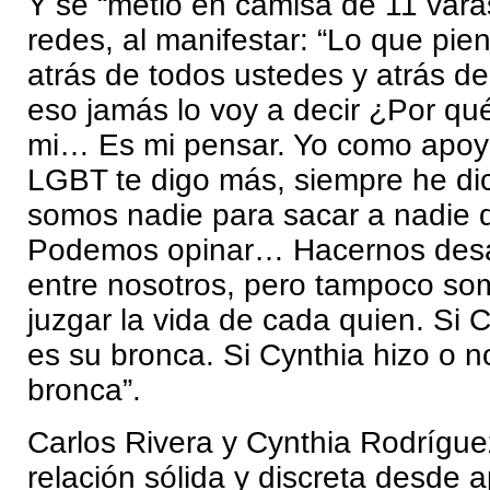
Y se “metió en camisa de 11 vara
redes, al manifestar: “Lo que pi
atrás de todos ustedes y atrás de
eso jamás lo voy a decir ¿Por q
mi… Es mi pensar. Yo como apoy
LGBT te digo más, siempre he di
somos nadie para sacar a nadie d
Podemos opinar… Hacernos desa
entre nosotros, pero tampoco so
juzgar la vida de cada quien. Si C
es su bronca. Si Cynthia hizo o n
bronca”.
Carlos Rivera y Cynthia Rodrígu
relación sólida y discreta desde