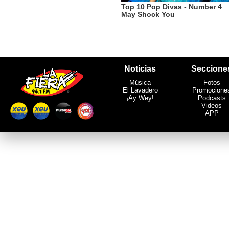
Noticias
Seccione
Música
Fotos
El Lavadero
Promocione
¡Ay Wey!
Podcasts
Videos
APP