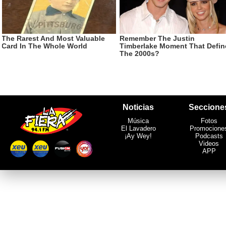
Noticias
Seccione
Música
Fotos
El Lavadero
Promocione
¡Ay Wey!
Podcasts
Videos
APP