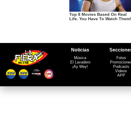
Noticias
Seccione
Música
Fotos
El Lavadero
Promocione
¡Ay Wey!
Podcasts
Videos
APP