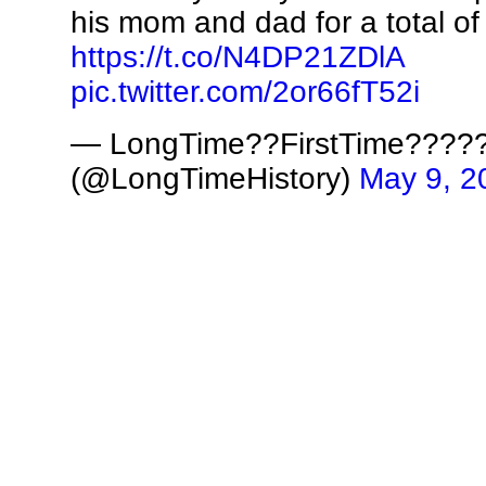
his mom and dad for a total of
https://t.co/N4DP21ZDlA
pic.twitter.com/2or66fT52i
— LongTime??FirstTime????
(@LongTimeHistory)
May 9, 2