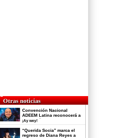
Otras noticias
Convención Nacional
ADEEM Latina reconocerá a
“Pilo” Zárate por su aporte a
¡Ay wey!
la radio mexicana
“Querida Socia” marca el
regreso de Diana Reyes a