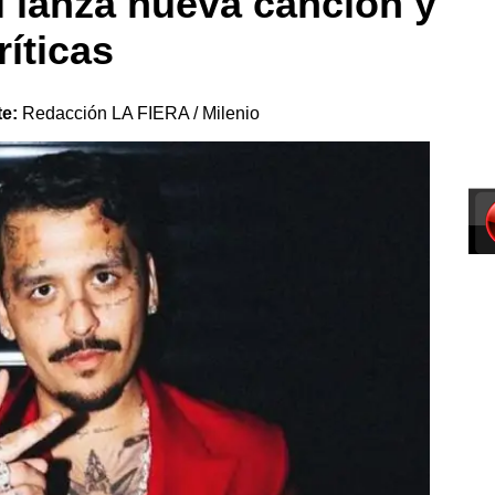
l lanza nueva canción y
ríticas
te:
Redacción LA FIERA / Milenio