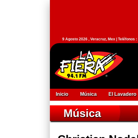
9 Agosto 2026 , Veracruz, Mex | Teléfonos 
Inicio
Música
El Lavadero
Música