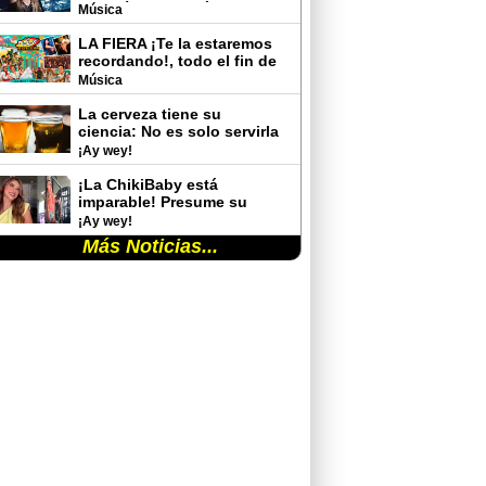
sus raíces ¡Estará en
Música
Veracruz!
LA FIERA ¡Te la estaremos
recordando!, todo el fin de
semana
Música
La cerveza tiene su
ciencia: No es solo servirla
y tomarla
¡Ay wey!
¡La ChikiBaby está
imparable! Presume su
rutina de gimnasio y
¡Ay wey!
sorprende con sus cambios
Más Noticias...
físicos