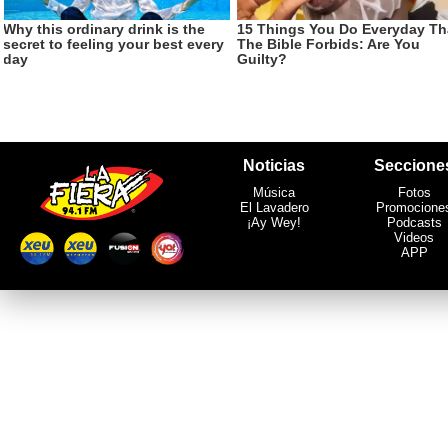
Noticias
Seccione
Música
Fotos
El Lavadero
Promocione
¡Ay Wey!
Podcasts
Videos
APP