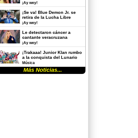
rutina de gimnasio y
¡Ay wey!
sorprende con sus cambios
físicos
¡Se va! Blue Demon Jr. se
retira de la Lucha Libre
¡Ay wey!
Le detectaron cáncer a
cantante veracruzana
¡Ay wey!
¡Trakaaa! Junior Klan rumbo
a la conquista del Lunario
del Auditorio Nacional
Música
Más Noticias...