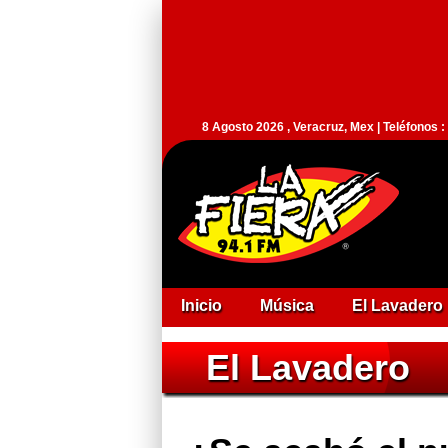
8 Agosto 2026 , Veracruz, Mex | Teléfonos 
Inicio
Música
El Lavadero
El Lavadero