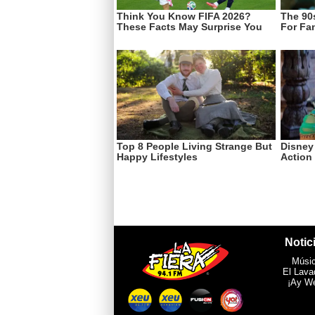
Notic
Músi
El Lava
¡Ay W