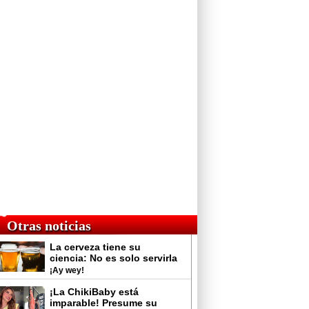
Otras noticias
La cerveza tiene su
ciencia: No es solo servirla
y tomarla
¡Ay wey!
¡La ChikiBaby está
imparable! Presume su