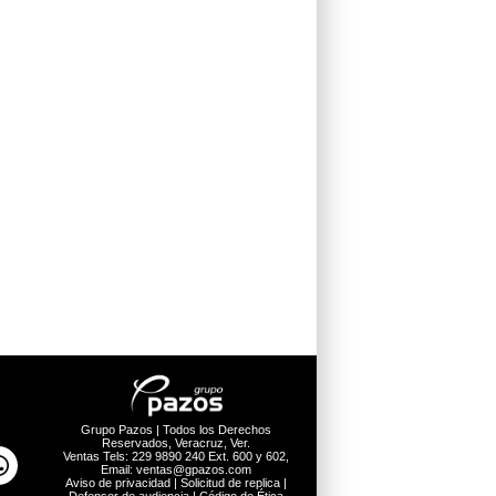
Grupo Pazos | Todos los Derechos
Reservados, Veracruz, Ver.
Ventas Tels: 229 9890 240 Ext. 600 y 602,
Email: ventas@gpazos.com
Aviso de privacidad
|
Solicitud de replica
|
Defensor de audiencia
|
Código de Ética