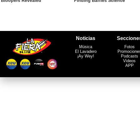
Noticias
Seccione
Música
Fotos
El Lavadero
Promocione
¡Ay Wey!
Podcasts
Videos
APP