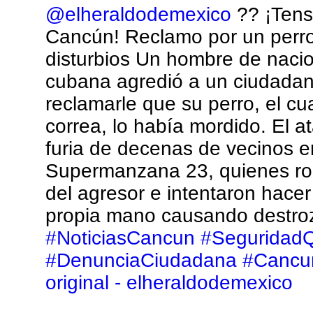
@elheraldodemexico
?? ¡Tens
Cancún! Reclamo por un perro
disturbios Un hombre de naci
cubana agredió a un ciudadano
reclamarle que su perro, el cu
correa, lo había mordido. El a
furia de decenas de vecinos e
Supermanzana 23, quienes ro
del agresor e intentaron hacer 
propia mano causando destro
#NoticiasCancun
#Seguridad
#DenunciaCiudadana
#Cancu
original - elheraldodemexico