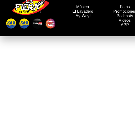
Música
Fotos
El Lavadero
Promocione
¡Ay Wey!
Podcasts
Videos
APP