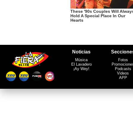
Noticias
Seccione
Música
Fotos
El Lavadero
Promocione
¡Ay Wey!
Podcasts
Videos
APP