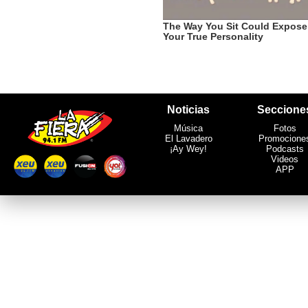
Noticias
Seccione
Música
Fotos
El Lavadero
Promocione
¡Ay Wey!
Podcasts
Videos
APP