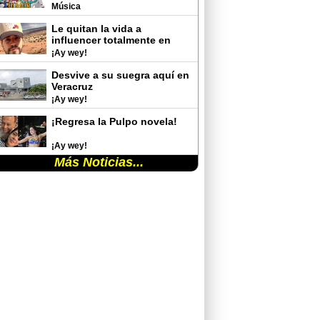
del Auditorio Nacional
Música
Le quitan la vida a
influencer totalmente en
vivo
¡Ay wey!
Desvive a su suegra aquí en
Veracruz
¡Ay wey!
¡Regresa la Pulpo novela!
¡Ay wey!
Más Noticias...