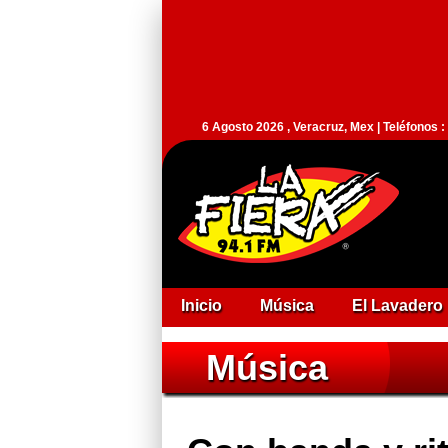
6 Agosto 2026 , Veracruz, Mex | Teléfonos 
Inicio
Música
El Lavadero
Música