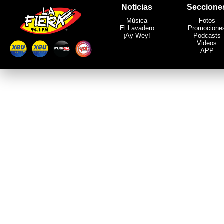
Noticias
Seccione
Música
Fotos
El Lavadero
Promocione
¡Ay Wey!
Podcasts
Videos
APP