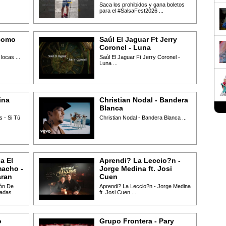
Saca los prohibidos y gana boletos
para el #SalsaFest2026 ...
como
Saúl El Jaguar Ft Jerry
Coronel - Luna
ocas ...
Saúl El Jaguar Ft Jerry Coronel -
Luna ...
ina
Christian Nodal - Bandera
Blanca
 - Si Tú
Christian Nodal - Bandera Blanca ...
a El
Aprendi? La Leccio?n -
acho -
Jorge Medina ft. Josi
aran
Cuen
món De
Aprendi? La Leccio?n - Jorge Medina
radas
ft. Josi Cuen ...
o
Grupo Frontera - Pary