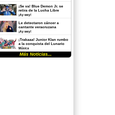
sorprende con sus cambios
físicos
¡Se va! Blue Demon Jr. se
retira de la Lucha Libre
¡Ay wey!
Le detectaron cáncer a
cantante veracruzana
¡Ay wey!
¡Trakaaa! Junior Klan rumbo
a la conquista del Lunario
del Auditorio Nacional
Música
Más Noticias...