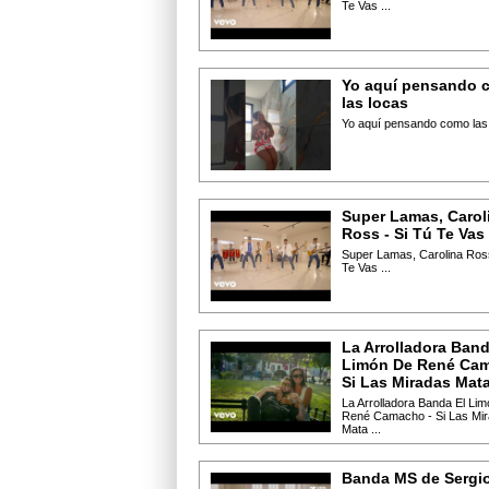
Te Vas ...
Yo aquí pensando 
las locas
Yo aquí pensando como las l
Super Lamas, Carol
Ross - Si Tú Te Vas
Super Lamas, Carolina Ross
Te Vas ...
La Arrolladora Band
Limón De René Cam
Si Las Miradas Mat
La Arrolladora Banda El Li
René Camacho - Si Las Mi
Mata ...
Banda MS de Sergi