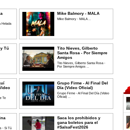
La
Mike Balmory - MALA
Mike Balmory - MALA ...
 Helada
 y Tú
Tito Nieves, Gilberto
Santa Rosa - Por Siempre
Amigos
Tito Nieves, Gilberto Santa Rosa -
Por Siempre Amigos ...
quí
Grupo Firme - Al Final Del
Video
Día (Video Oficial)
Grupo Firme - Al Final Del Día (Video
Oficial) ...
e Te
ina
Saca los prohibidos y
gana boletos para el
#SalsaFest2026
 - Si Tú