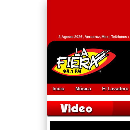
8 Agosto 2026 , Veracruz, Mex | Teléfonos 
Inicio
Música
El Lavadero