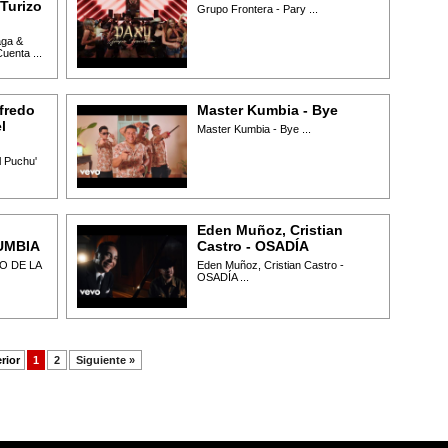
Turizo
Grupo Frontera - Pary ...
aga &
uenta ...
fredo
Master Kumbia - Bye
l
Master Kumbia - Bye ...
l Puchu'
Eden Muñoz, Cristian
UMBIA
Castro - OSADÍA
O DE LA
Eden Muñoz, Cristian Castro -
OSADÍA ...
rior
1
2
Siguiente »