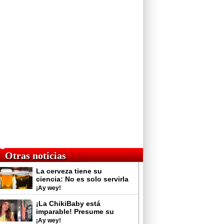
Otras noticias
La cerveza tiene su
ciencia: No es solo servirla
y tomarla
¡Ay wey!
¡La ChikiBaby está
imparable! Presume su
rutina de gimnasio y
¡Ay wey!