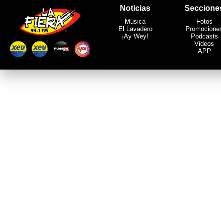
Noticias
Seccione
Música
Fotos
El Lavadero
Promocione
¡Ay Wey!
Podcasts
Videos
APP