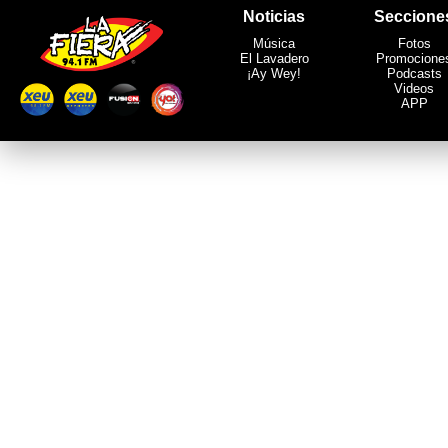
Noticias
Seccione
Música
Fotos
El Lavadero
Promocione
¡Ay Wey!
Podcasts
Videos
APP