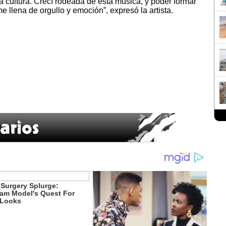
a cultura. Crecí rodeada de esta música, y poder formar
e llena de orgullo y emoción”, expresó la artista.