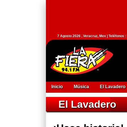
7 Agosto 2026 , Veracruz, Mex | Teléfonos 
Inicio
Música
El Lavadero
El Lavadero