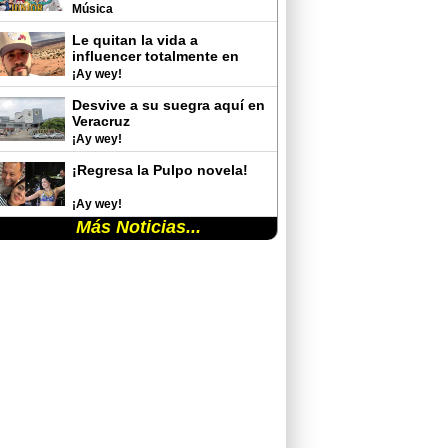
del Auditorio Nacional
Música
Le quitan la vida a
influencer totalmente en
vivo
¡Ay wey!
Desvive a su suegra aquí en
Veracruz
¡Ay wey!
¡Regresa la Pulpo novela!
¡Ay wey!
Más Noticias...