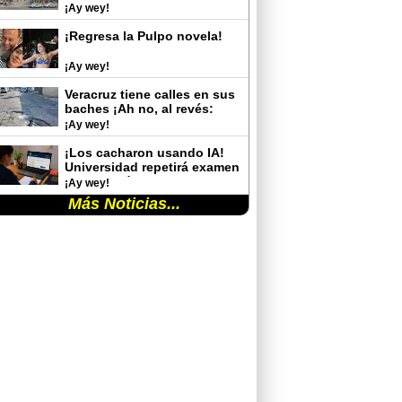
¡Ay wey!
¡Regresa la Pulpo novela!
¡Ay wey!
Veracruz tiene calles en sus
baches ¡Ah no, al revés:
baches en sus calles!
¡Ay wey!
¡Los cacharon usando IA!
Universidad repetirá examen
de admisión tras detectar
¡Ay wey!
trampas de aspirantes
Más Noticias...