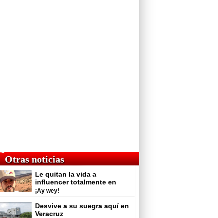
Otras noticias
Le quitan la vida a
influencer totalmente en
vivo
¡Ay wey!
Desvive a su suegra aquí en
Veracruz