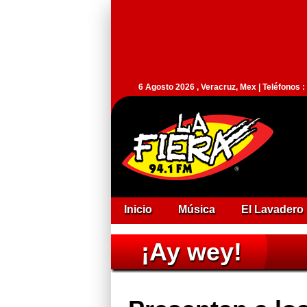
6 Agosto 2026 , Veracruz, Mex | Teléfonos 
Inicio
Música
El Lavadero
¡Ay wey!