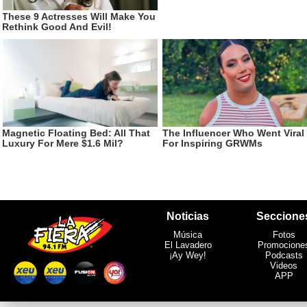
Noticias
Seccione
Música
Fotos
El Lavadero
Promocione
¡Ay Wey!
Podcasts
Videos
APP